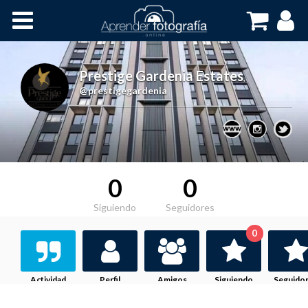
Inicio
Cursos OnLine
Prestige Gardenia Estates
,
@prestigegardenia
0
0
Siguiendo
Seguidores
0
Actividad
Perfil
Amigos
Siguiendo
Seguido