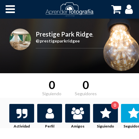
Inicio
Cursos OnLine
Prestige Park Ridge
,
@prestigeparkridgee
0
0
Siguiendo
Seguidores
0
Actividad
Perfil
Amigos
Siguiendo
Seguido