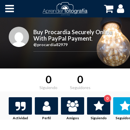
Inicio
Cursos OnLine
Buy Procardia Securely Online
With PayPal Payment
,
@procardia82979
0
0
Siguiendo
Seguidores
0
Actividad
Perfil
Amigos
Siguiendo
Seguido