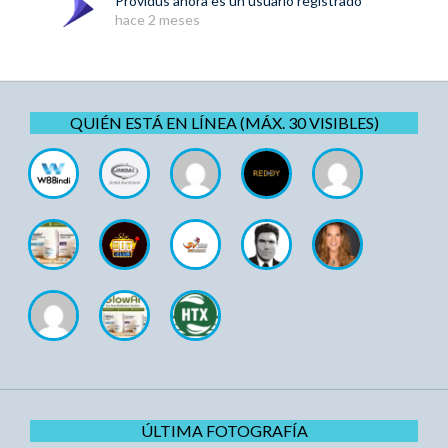
Providus
ahora es un usuario registrado
hace 2 meses
QUIÉN ESTÁ EN LÍNEA (MÁX. 30 VISIBLES)
ÚLTIMA FOTOGRAFÍA