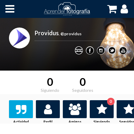
Inicio
Cursos OnLine
Providus
,
@providus
0
0
Siguiendo
Seguidores
0
Actividad
Perfil
Amigos
Siguiendo
Seguido