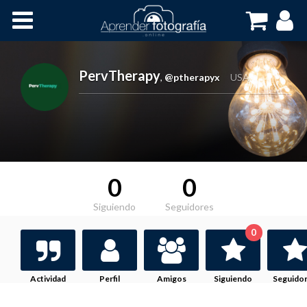
Inicio
Cursos OnLine
PervTherapy
,
@ptherapyx
USA
0
0
Siguiendo
Seguidores
0
Actividad
Perfil
Amigos
Siguiendo
Seguido