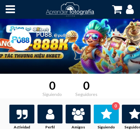
Inicio
Cursos OnLine
PU88
,
@pu88buzz
0
0
Siguiendo
Seguidores
0
Actividad
Perfil
Amigos
Siguiendo
Seguido