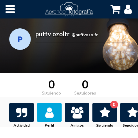
Inicio
Cursos OnLine
puffv ozolfr
,
@puffvozolfr
0
0
Siguiendo
Seguidores
0
Actividad
Perfil
Amigos
Siguiendo
Seguido