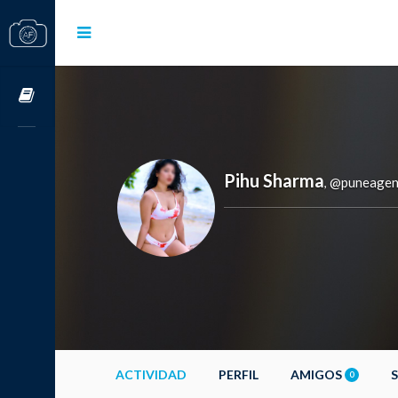
Cursos OnLine
Pihu Sharma
@puneagen
,
ACTIVIDAD
PERFIL
AMIGOS
0