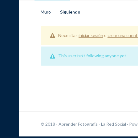
Muro
Siguiendo
Necesitas
iniciar sesión
o
crear una cuent
This user isn't following anyone yet.
© 2018 - Aprender Fotografía - La Red Social
· Pow