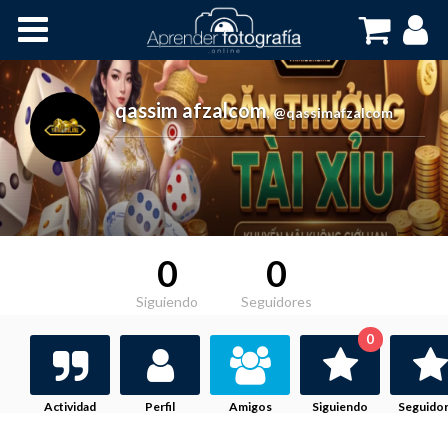
Inicio
Cursos OnLine
qassim afzalcom
,
@qassimafzalcom
0
0
Siguiendo
Seguidores
0
Actividad
Perfil
Amigos
Siguiendo
Seguido