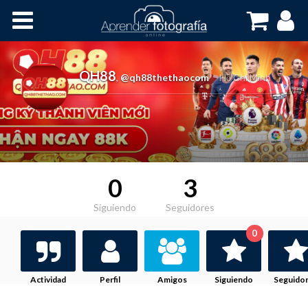
Inicio
Cursos OnLine
QH88
,
@qh88thethaocom
Hồ Chí Minh
0
3
Siguiendo
Seguidores
0
Actividad
Perfil
Amigos
Siguiendo
Seguido