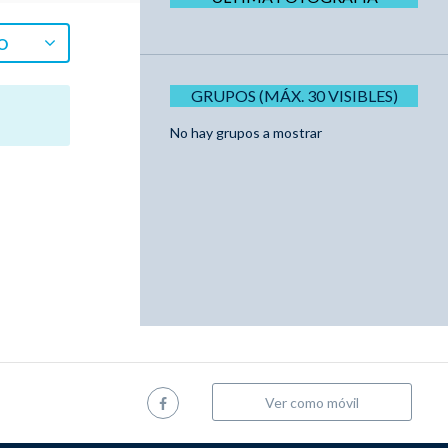
O
GRUPOS (MÁX. 30 VISIBLES)
No hay grupos a mostrar