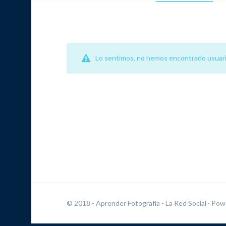
Lo sentimos, no hemos encontrado usuari
© 2018 - Aprender Fotografía - La Red Social
· Pow