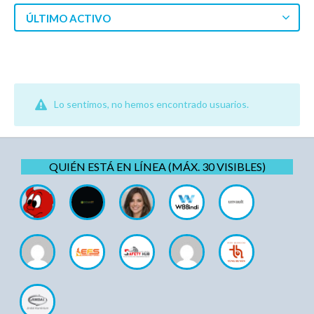
ÚLTIMO ACTIVO
Lo sentimos, no hemos encontrado usuarios.
QUIÉN ESTÁ EN LÍNEA (MÁX. 30 VISIBLES)