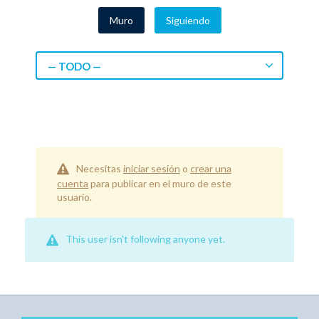
Muro
Siguiendo
— TODO —
Necesitas
iniciar sesión
o
crear una
cuenta
para publicar en el muro de este
usuario.
This user isn't following anyone yet.