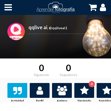
Inicio
Cursos OnLine
qqlive ai
,
@qqliveai1
0
0
Siguiendo
Seguidores
0
Actividad
Perfil
Amigos
Siguiendo
Seguido