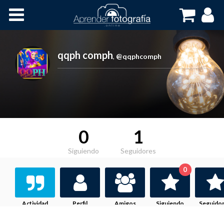
Inicio
Cursos OnLine
qqph comph
,
@qqphcomph
0
1
Siguiendo
Seguidores
0
Actividad
Perfil
Amigos
Siguiendo
Seguido