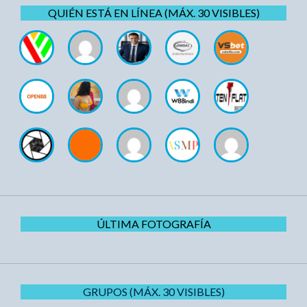
QUIÉN ESTÁ EN LÍNEA (MÁX. 30 VISIBLES)
ÚLTIMA FOTOGRAFÍA
GRUPOS (MÁX. 30 VISIBLES)