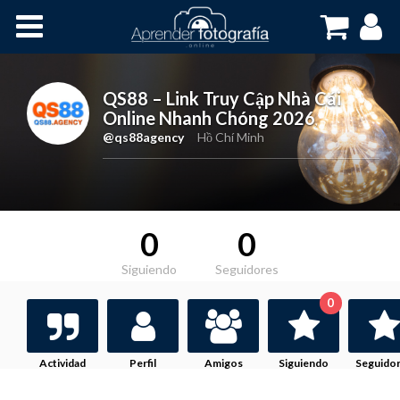
Inicio
Cursos OnLine
QS88 – Link Truy Cập Nhà Cái
Online Nhanh Chóng 2026
,
@qs88agency
Hồ Chí Minh
0
0
Siguiendo
Seguidores
0
Actividad
Perfil
Amigos
Siguiendo
Seguido