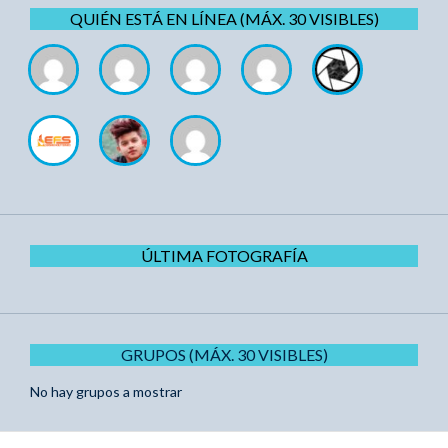
QUIÉN ESTÁ EN LÍNEA (MÁX. 30 VISIBLES)
ÚLTIMA FOTOGRAFÍA
GRUPOS (MÁX. 30 VISIBLES)
No hay grupos a mostrar