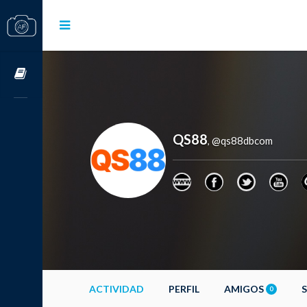
Cursos OnLine
QS88
@qs88dbcom
,
ACTIVIDAD
PERFIL
AMIGOS
0