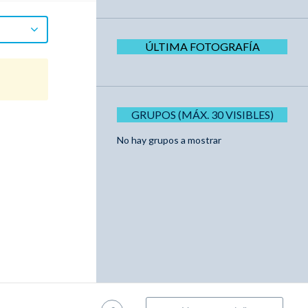
ÚLTIMA FOTOGRAFÍA
GRUPOS (MÁX. 30 VISIBLES)
No hay grupos a mostrar