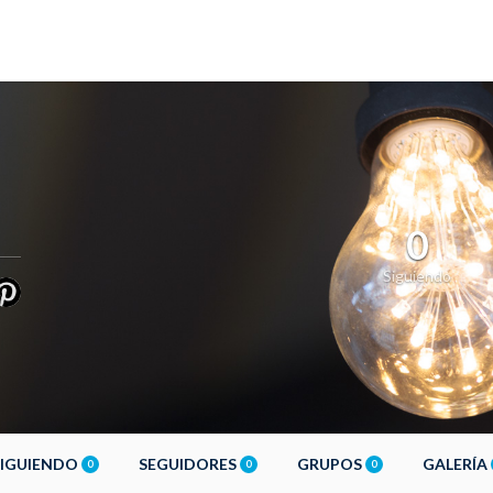
0
Siguiendo
SIGUIENDO
SEGUIDORES
GRUPOS
GALERÍA
0
0
0