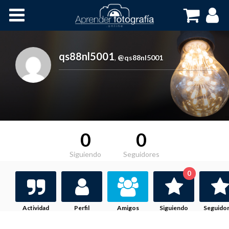
Inicio
Cursos OnLine
qs88nl5001
,
@qs88nl5001
0
0
Siguiendo
Seguidores
0
Actividad
Perfil
Amigos
Siguiendo
Seguido