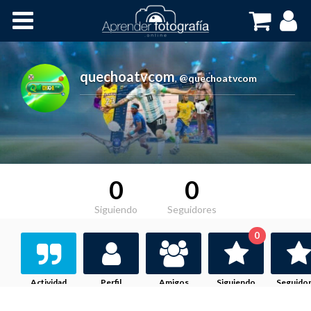
Inicio
Cursos OnLine
quechoatvcom
,
@quechoatvcom
0
0
Siguiendo
Seguidores
0
Actividad
Perfil
Amigos
Siguiendo
Seguido