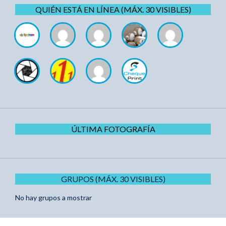
QUIÉN ESTÁ EN LÍNEA (MÁX. 30 VISIBLES)
ÚLTIMA FOTOGRAFÍA
GRUPOS (MÁX. 30 VISIBLES)
No hay grupos a mostrar