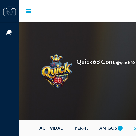
Cursos OnLine
Quick68 Com
@quick68
,
ACTIVIDAD
PERFIL
AMIGOS
0