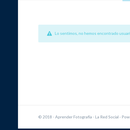
Lo sentimos, no hemos encontrado usuari
© 2018 - Aprender Fotografía - La Red Social
· Pow