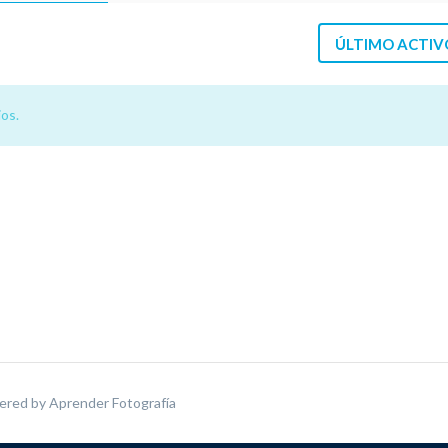
ÚLTIMO ACTIV
os.
ered by
Aprender Fotografía