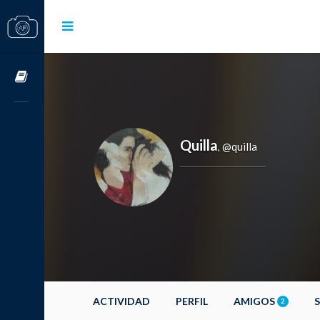
Cursos OnLine
Quilla
@quilla
,
ACTIVIDAD
PERFIL
AMIGOS
2