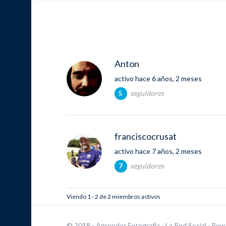
Anton
activo hace 6 años, 2 meses
seguidores
5
franciscocrusat
activo hace 7 años, 2 meses
seguidores
7
Viendo 1 - 2 de 2 miembros activos
© 2018 - Aprender Fotografía - La Red Social
· Pow