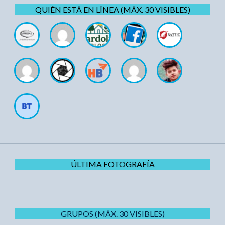
QUIÉN ESTÁ EN LÍNEA (MÁX. 30 VISIBLES)
ÚLTIMA FOTOGRAFÍA
GRUPOS (MÁX. 30 VISIBLES)