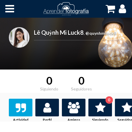
Inicio
Cursos OnLine
Lê Quỳnh Mi Luck8
,
@quynhmiluck8
0
0
Siguiendo
Seguidores
0
Actividad
Perfil
Amigos
Siguiendo
Seguido