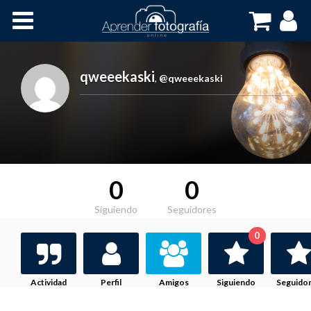
Inicio
Cursos OnLine
qweeekaski
,
@qweeekaski
0
0
Siguiendo
Seguidores
0
Actividad
Perfil
Amigos
Siguiendo
Seguido