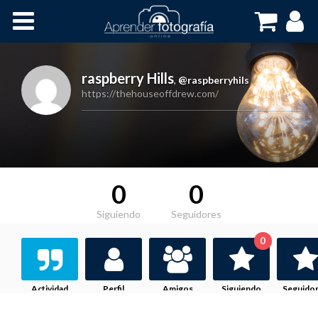
Inicio
Cursos OnLine
raspberry Hills
,
@raspberryhils
https://thehouseoffdrew.com/
0
0
Siguiendo
Seguidores
0
Actividad
Perfil
Amigos
Siguiendo
Seguido