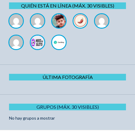
QUIÉN ESTÁ EN LÍNEA (MÁX. 30 VISIBLES)
ÚLTIMA FOTOGRAFÍA
GRUPOS (MÁX. 30 VISIBLES)
No hay grupos a mostrar