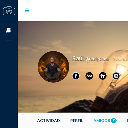
Cursos OnLine
Raúl
@raulgomez
,
Sant Bo
ACTIVIDAD
PERFIL
AMIGOS
50