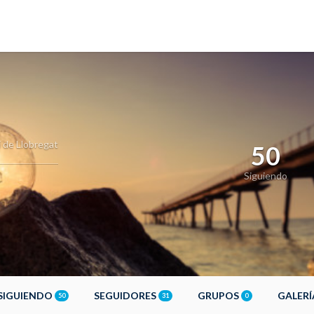
i de Llobregat
50
Siguiendo
SIGUIENDO
SEGUIDORES
GRUPOS
GALER
50
31
0