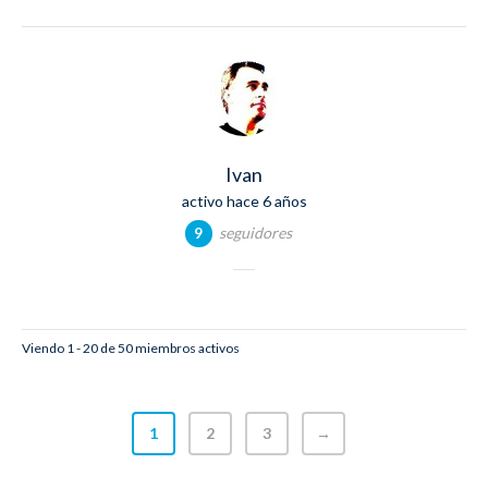
Ivan
activo hace 6 años
seguidores
9
Viendo 1 - 20 de 50 miembros activos
1
2
3
→