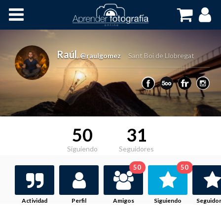
Inicio
Cursos OnLine
Raúl
,
@raulgomez
Sant Boi de Llobregat
50
31
Siguiendo
Seguidores
50
50
Actividad
Perfil
Amigos
Siguiendo
Seguido