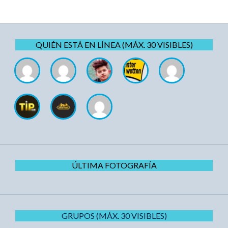
QUIÉN ESTÁ EN LÍNEA (MÁX. 30 VISIBLES)
ÚLTIMA FOTOGRAFÍA
GRUPOS (MÁX. 30 VISIBLES)