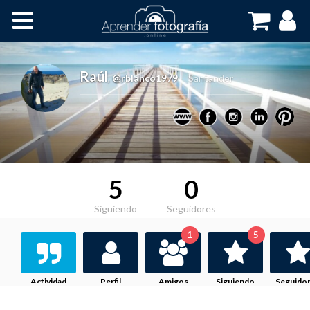
Inicio
Cursos OnLine
Raúl
,
@rblanco1979
Santander
5
0
Siguiendo
Seguidores
1
5
Actividad
Perfil
Amigos
Siguiendo
Seguido