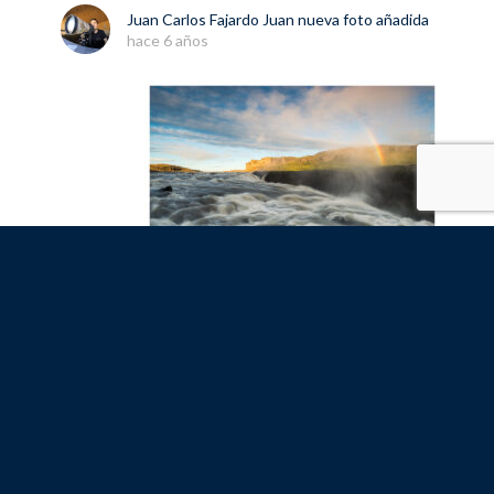
Juan Carlos Fajardo Juan
nueva
foto
añadida
hace 6 años
Fran Valverde
y
Emilio Vaquer Noguera
son
ahora amigos
hace 7 años
Montse
y
Carlos
son ahora amigos