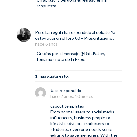
respuesta
Pere Larrègula
ha respondido al debate
Ya
estoy aqui
en el foro
00 – Presentaciones
hace 6 años
Gracias por el mensaje
@RafaPaton
,
tomamos nota de la Expo…
1 más gusta esto.
Jack
respondido
hace 2 años, 10 meses
capcut templates
From normal users to social media
influencers, business people to
lifestyle advisors, marketers to
students, everyone needs some
editing to save memories. With the