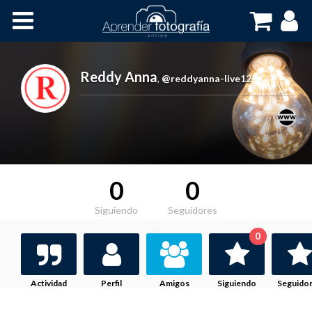
Inicio
Cursos OnLine
Reddy Anna
,
@reddyanna-live12
0
0
Siguiendo
Seguidores
0
Actividad
Perfil
Amigos
Siguiendo
Seguido