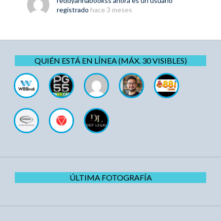
reddyannabookss
ahora es un usuario
registrado
hace 3 meses
QUIÉN ESTÁ EN LÍNEA (MÁX. 30 VISIBLES)
ÚLTIMA FOTOGRAFÍA