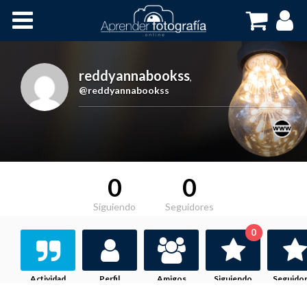
Inicio
Cursos OnLine
reddyannabookss
,
@reddyannabookss
0
0
Siguiendo
Seguidores
0
Actividad
Perfil
Amigos
Siguiendo
Seguido