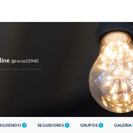
line
@revia10940
,
0
Siguiendo
SIGUIENDO
SEGUIDORES
GRUPOS
GALERÍA
0
0
0