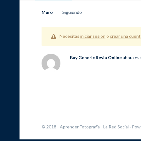
Muro
Siguiendo
Necesitas
iniciar sesión
o
crear una cuent
Buy Generic Revia Online
ahora es 
© 2018 - Aprender Fotografía - La Red Social
· Pow