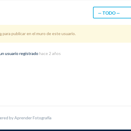
— TODO —
a
para publicar en el muro de este usuario.
un usuario registrado
hace 2 años
ered by
Aprender Fotografía