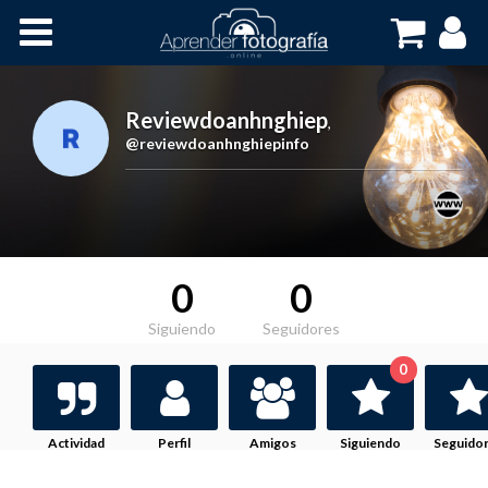
Inicio
Cursos OnLine
Reviewdoanhnghiep
,
@reviewdoanhnghiepinfo
0
0
Siguiendo
Seguidores
0
Actividad
Perfil
Amigos
Siguiendo
Seguido