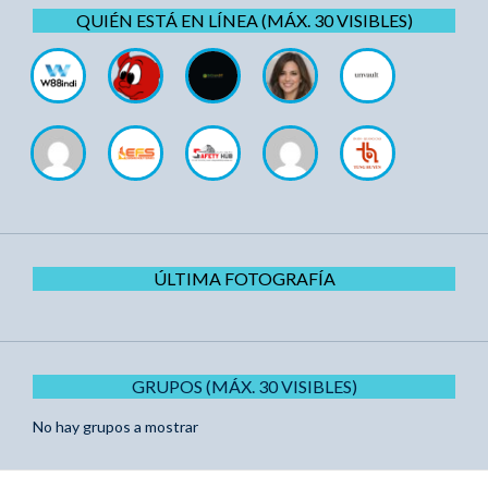
QUIÉN ESTÁ EN LÍNEA (MÁX. 30 VISIBLES)
ÚLTIMA FOTOGRAFÍA
GRUPOS (MÁX. 30 VISIBLES)
No hay grupos a mostrar