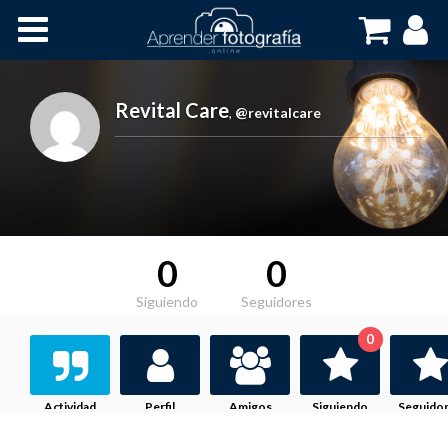
Inicio
Cursos OnLine
Revital Care
,
@revitalcare
0
0
Siguiendo
Seguidores
0
Actividad
Perfil
Amigos
Siguiendo
Seguido