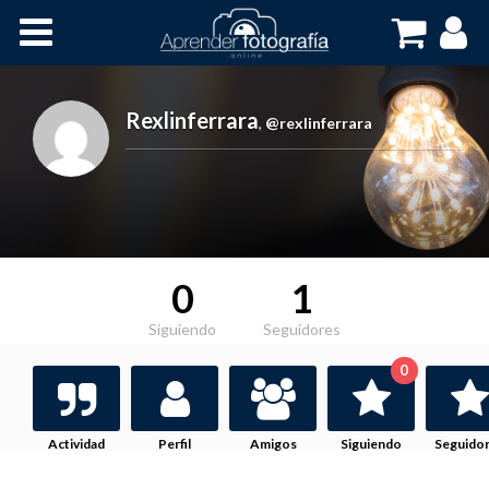
Inicio
Cursos OnLine
Rexlinferrara
,
@rexlinferrara
0
1
Siguiendo
Seguidores
0
Actividad
Perfil
Amigos
Siguiendo
Seguido