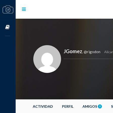
Cursos OnLine
JGomez
@rigodon
,
Alica
ACTIVIDAD
PERFIL
AMIGOS
0