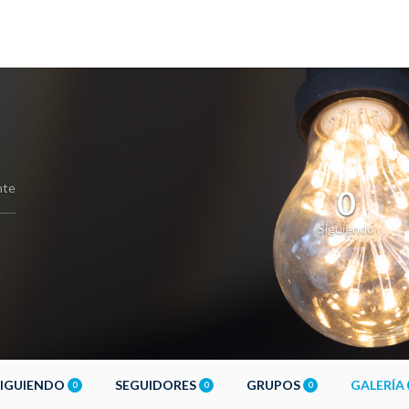
nte
0
Siguiendo
SIGUIENDO
SEGUIDORES
GRUPOS
GALERÍA
0
0
0