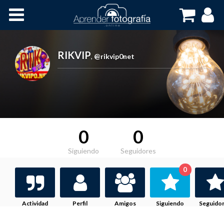
Inicio
Cursos OnLine
RIKVIP
,
@rikvip0net
0
0
Siguiendo
Seguidores
0
Actividad
Perfil
Amigos
Siguiendo
Seguido