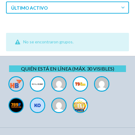
ÚLTIMO ACTIVO
No se encontraron grupos.
QUIÉN ESTÁ EN LÍNEA (MÁX. 30 VISIBLES)