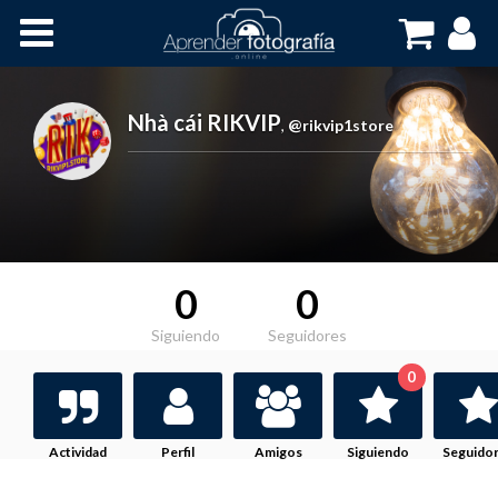
Inicio
Cursos OnLine
Nhà cái RIKVIP
,
@rikvip1store
0
0
Siguiendo
Seguidores
0
Actividad
Perfil
Amigos
Siguiendo
Seguido