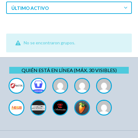
ÚLTIMO ACTIVO
No se encontraron grupos.
QUIÉN ESTÁ EN LÍNEA (MÁX. 30 VISIBLES)