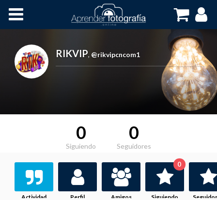
Inicio
Cursos OnLine
RIKVIP
,
@rikvipcncom1
0
0
Siguiendo
Seguidores
0
Actividad
Perfil
Amigos
Siguiendo
Seguido