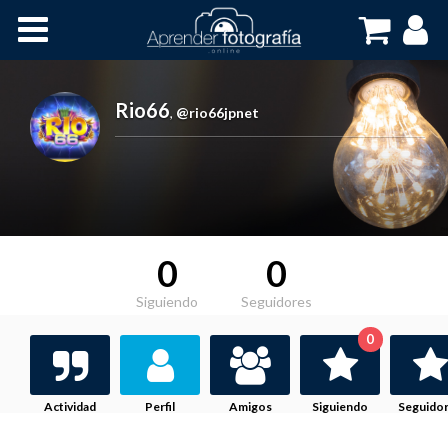
Inicio
Cursos OnLine
Rio66
,
@rio66jpnet
0
0
Siguiendo
Seguidores
0
Actividad
Perfil
Amigos
Siguiendo
Seguido