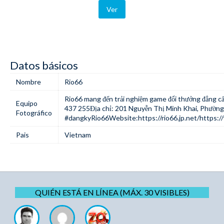
Ver
Datos básicos
Nombre
Rio66
Rio66
mang đến trải nghiệm game đổi thưởng đẳng cấp 
Equipo
437 255Địa chỉ: 201 Nguyễn Thị Minh Khai, Phường
Fotográfico
#dangkyRio66Website:
https://rio66.jp.net/
https:/
Pais
Vietnam
QUIÉN ESTÁ EN LÍNEA (MÁX. 30 VISIBLES)