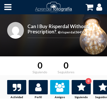
Inicio
Cursos OnLine
Can I Buy Risperdal Without
Prescription?
,
@risperdal36455
0
0
Siguiendo
Seguidores
0
Actividad
Perfil
Amigos
Siguiendo
Seguido