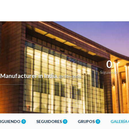
0
Siguiendo
 Manufacturer in India
@rlite-india
,
SIGUIENDO
SEGUIDORES
GRUPOS
GALERÍA
0
0
0