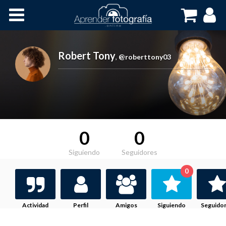
Inicio
Cursos OnLine
Robert Tony
,
@roberttony03
0
0
Siguiendo
Seguidores
0
Actividad
Perfil
Amigos
Siguiendo
Seguido