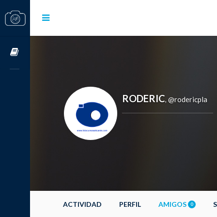
Cursos OnLine
RODERIC
@rodericpla
,
ACTIVIDAD
PERFIL
AMIGOS
0