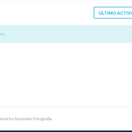
ÚLTIMO ACTIV
os.
ered by
Aprender Fotografía