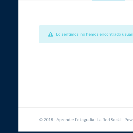
Lo sentimos, no hemos encontrado usuari
© 2018 - Aprender Fotografía - La Red Social
· Pow