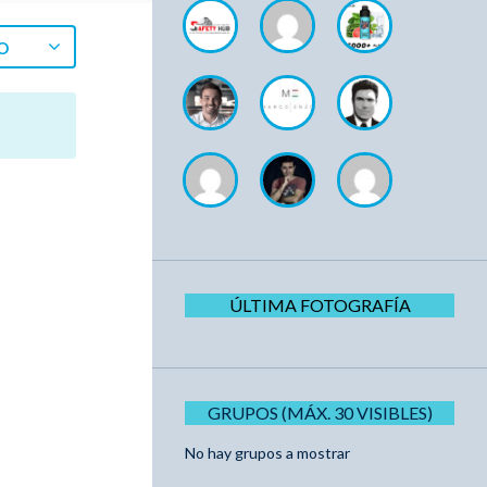
O
ÚLTIMA FOTOGRAFÍA
GRUPOS (MÁX. 30 VISIBLES)
No hay grupos a mostrar