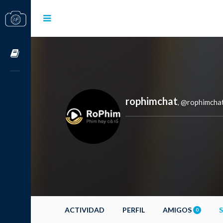
Cursos OnLine
rophimchat
@rophimcha
,
ACTIVIDAD
PERFIL
AMIGOS
0