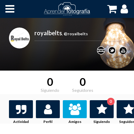
Inicio
Cursos OnLine
royalbelts
,
@royalbelts
0
0
Siguiendo
Seguidores
0
Actividad
Perfil
Amigos
Siguiendo
Seguido