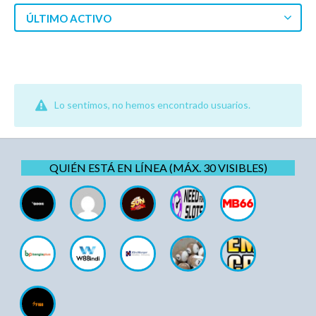
ÚLTIMO ACTIVO
Lo sentimos, no hemos encontrado usuarios.
QUIÉN ESTÁ EN LÍNEA (MÁX. 30 VISIBLES)