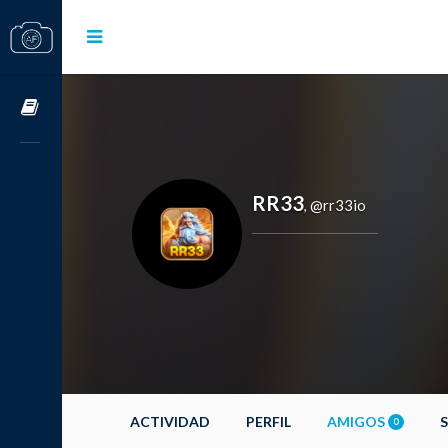
Cursos OnLine
RR33
@rr33io
,
ACTIVIDAD
PERFIL
AMIGOS
0