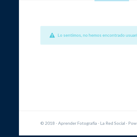
Lo sentimos, no hemos encontrado usuari
© 2018 - Aprender Fotografía - La Red Social
· Pow