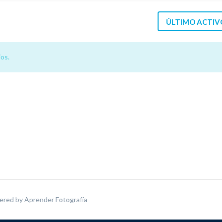
ÚLTIMO ACTIV
os.
ered by
Aprender Fotografía