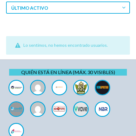
ÚLTIMO ACTIVO
Lo sentimos, no hemos encontrado usuarios.
QUIÉN ESTÁ EN LÍNEA (MÁX. 30 VISIBLES)