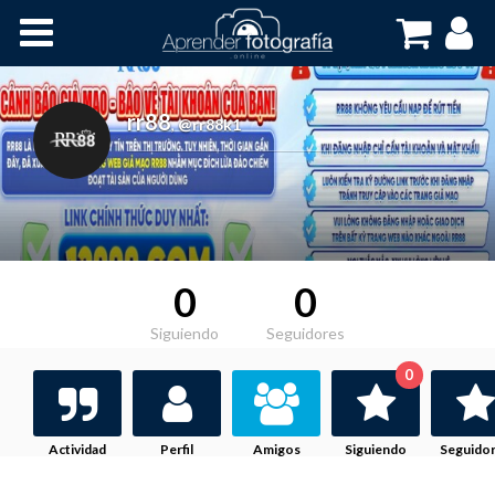
Inicio
Cursos OnLine
rr88
,
@rr88k1
0
0
Siguiendo
Seguidores
0
Actividad
Perfil
Amigos
Siguiendo
Seguido