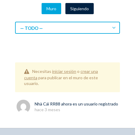
Muro
Siguiendo
— TODO —
Necesitas
iniciar sesión
o
crear una
cuenta
para publicar en el muro de este
usuario.
Nhà Cái RR88
ahora es un usuario registrado
hace 3 meses