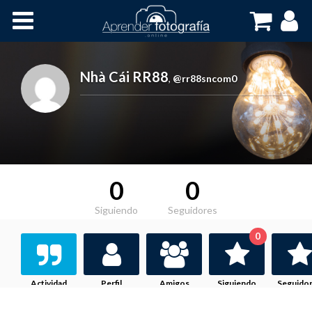
Inicio
Cursos OnLine
Nhà Cái RR88
,
@rr88sncom0
0
0
Siguiendo
Seguidores
0
Actividad
Perfil
Amigos
Siguiendo
Seguido